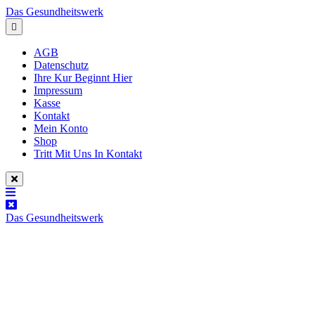
Inhalt
Skip
Das Gesundheitswerk
springen
to
content
AGB
Datenschutz
Ihre Kur Beginnt Hier
Impressum
Kasse
Kontakt
Mein Konto
Shop
Tritt Mit Uns In Kontakt
Das Gesundheitswerk