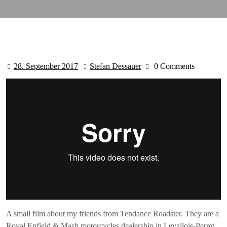
28. September 2017
Stefan Dessauer
0 Comments
28.
Stefan
September
Dessauer
2017
A small film about my friends from Tendance Roadster. They are a
Royal Enfield & Mash motorcycles dealership in Levallois-Perret