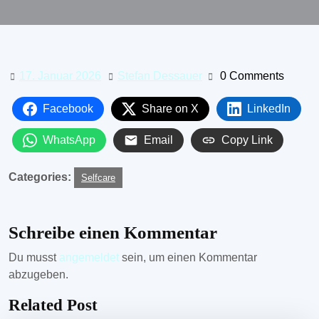
17. Januar 2026
Stefan Dessauer
0 Comments
Facebook
Share on X
LinkedIn
WhatsApp
Email
Copy Link
Categories:
Selfcare
Schreibe einen Kommentar
Du musst
angemeldet
sein, um einen Kommentar
abzugeben.
Related Post