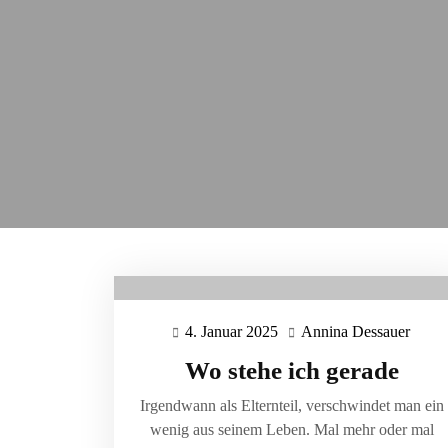
4. Januar 2025
Annina Dessauer
4.
Anni
Januar
Dessa
Wo stehe ich gerade
2025
Irgendwann als Elternteil, verschwindet man ein
wenig aus seinem Leben. Mal mehr oder mal