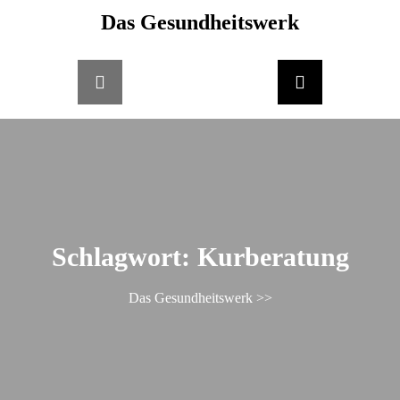
Skip
Das Gesundheitswerk
springen
to
content
Schlagwort:
Kurberatung
Das Gesundheitswerk
>>