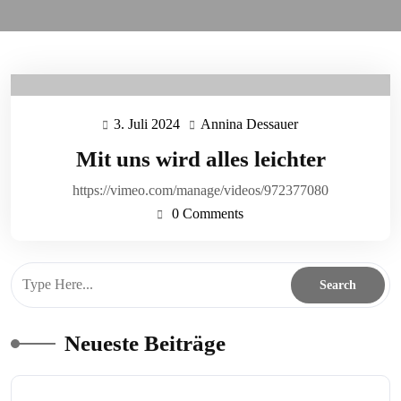
3. Juli 2024
Annina Dessauer
3.
Annina
Juli
Dessauer
Mit uns wird alles leichter
2024
https://vimeo.com/manage/videos/972377080
0 Comments
Neueste Beiträge